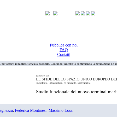
Pubblica con noi
FAQ
Contatti
i, per offrirti il migliore servizio possibile. Cliccando 'Accetto' o continuando la navigazione ne ac
Estratto da
LE SFIDE DELLO SPAZIO UNICO EUROPEO DE
Tecnologie, infrastrutture, co-modalità, sostenibilità
Studio funzionale del nuovo terminal marit
aghezza
,
Federica Montaresi
,
Massimo Losa