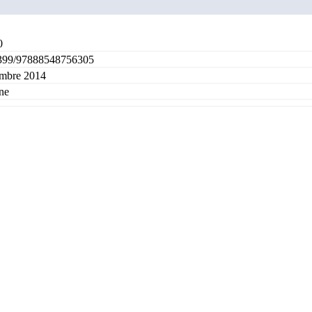
0
399/97888548756305
embre 2014
ne