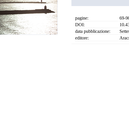
pagine:
69-9
DOI:
10.4
data pubblicazione:
Sett
editore:
Arac