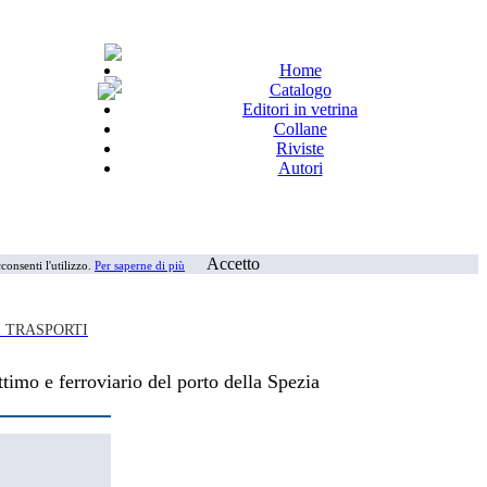
Home
Catalogo
Editori in vetrina
Collane
Riviste
Autori
Accetto
consenti l'utilizzo.
Per saperne di più
I TRASPORTI
timo e ferroviario del porto della Spezia