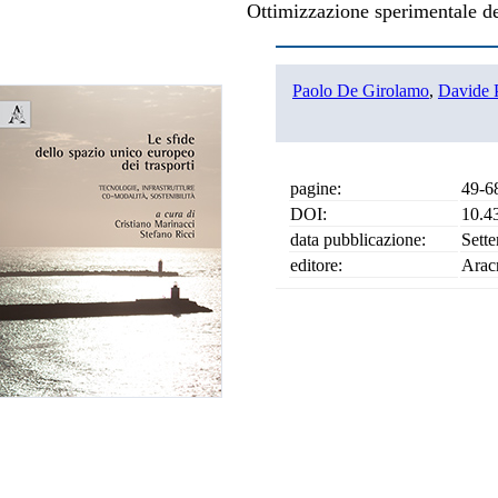
Ottimizzazione sperimentale del
Paolo De Girolamo
,
Davide 
pagine:
49-6
DOI:
10.4
data pubblicazione:
Sett
editore:
Arac