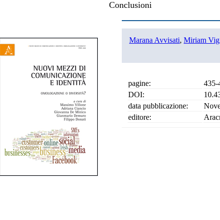
Conclusioni
Marana Avvisati
,
Miriam Vig
pagine:
435-
DOI:
10.4
data pubblicazione:
Nove
editore:
Arac