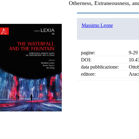
Otherness, Extraneousness, an
Massimo Leone
pagine:
9-29
DOI:
10.4
data pubblicazione:
Otto
editore:
Arac