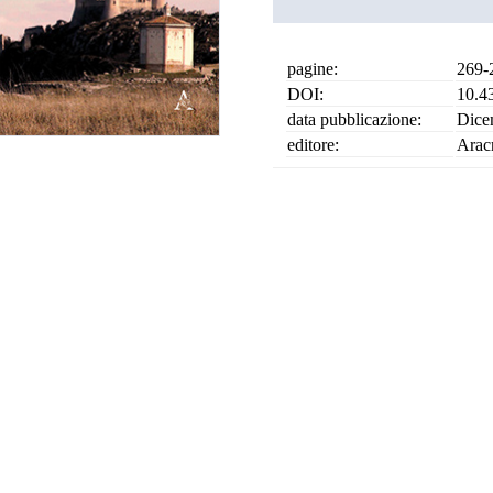
pagine:
269-
DOI:
10.4
data pubblicazione:
Dice
editore:
Arac