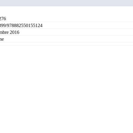
276
399/978882550155124
mbre 2016
ne