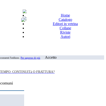
Home
Catalogo
Editori in vetrina
Collane
Riviste
Autori
Accetto
consenti l'utilizzo.
Per saperne di più
TEMPO: CONTINUITà O FRATTURA?
i comuni