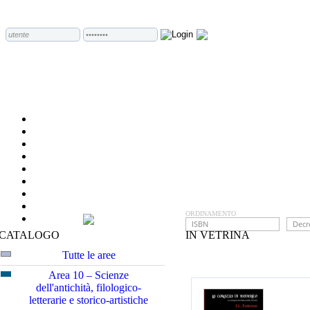
ORDINAMENTO
CATALOGO
IN VETRINA
Tutte le aree
Area 10 – Scienze
dell'antichità, filologico-
letterarie e storico-artistiche