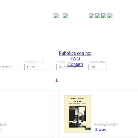
Pubblica con noi
FAQ
RADICE ISBN
ANNO
PER PAGINA
Contatti
433-8
978-88-9346-120-7
e
It was