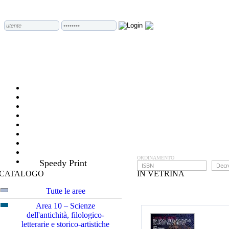
ORDINAMENTO
Speedy Print
CATALOGO
IN VETRINA
Tutte le aree
Area 10 – Scienze
dell'antichità, filologico-
letterarie e storico-artistiche