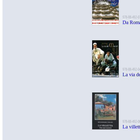
978-88-492-0
Da Roma 
978-88-492-0
La via d
978-88-492-0
La villet