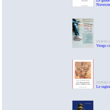
Le guide
Novecen
978-88-492-2
Vengo co
978-88-492-1
Le ragion