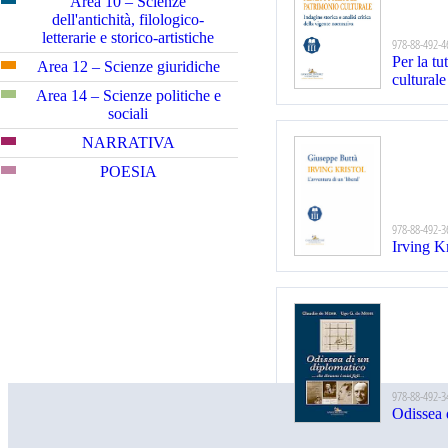
Area 10 – Scienze
dell'antichità, filologico-
letterarie e storico-artistiche
978-88-492-4
Per la tu
Area 12 – Scienze giuridiche
culturale
Area 14 – Scienze politiche e
sociali
NARRATIVA
POESIA
978-88-492-3
Irving Kr
978-88-492-3
Odissea 