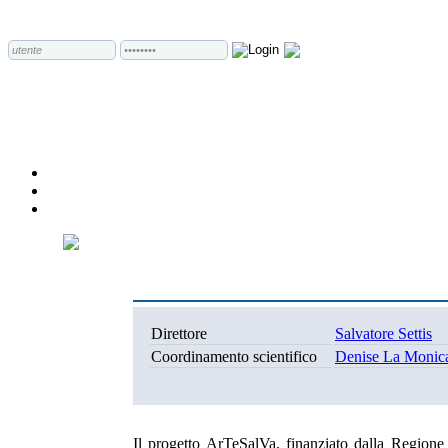
Direttore
Salvatore Settis
Coordinamento scientifico
Denise La Monic
Il progetto ArTeSalVa, finanziato dalla Region