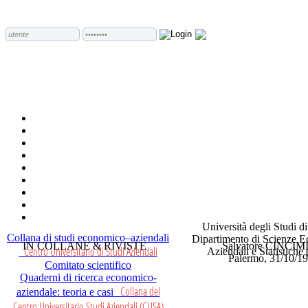
Università degli Studi d
Collana di studi economico–aziendali
Dipartimento di Scienze 
IN COLLANE & RIVISTE
Salvatore CINCI
Centro Universitario di Studi Aziendali
Aziendali e Statistich
Palermo, 31/10/1
Comitato scientifico
Quaderni di ricerca economico-
Collana del
aziendale: teoria e casi
Centro Universitario Studi Aziendali (CUSA)