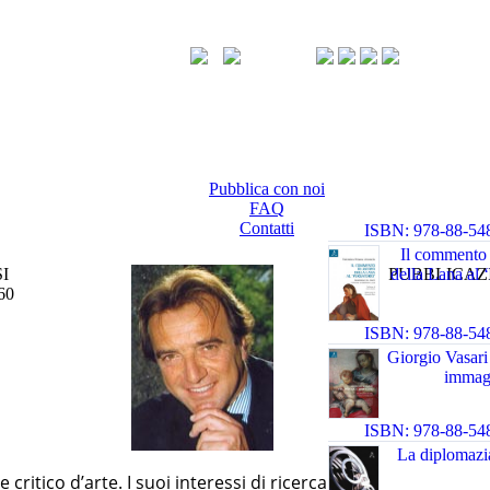
Pubblica con noi
FAQ
Contatti
ISBN: 978-88-54
17 2 5 1
Il commento 
I
PUBBLICAZ
della Lana al 
60
ISBN: 978-88-54
Giorgio Vasari 
immag
ISBN: 978-88-54
La diplomazia
critico d’arte. I suoi interessi di ricerca