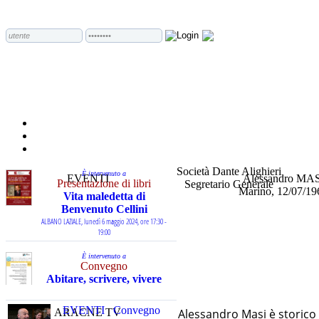
Società Dante Alighieri
È intervenuto a
EVENTI
Alessandro MAS
Presentazione di libri
Segretario Generale
Marino, 12/07/19
Vita maledetta di
Benvenuto Cellini
ALBANO LAZIALE, lunedì 6 maggio 2024, ore 17:30 -
19:00
È intervenuto a
Convegno
Abitare, scrivere, vivere
l’italiano
Consulta lingua-mondo
EVENTI
Convegno
ARACNE TV
Alessandro Masi è storico e 
della Società Dante