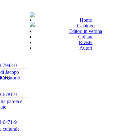
Home
Catalogo
Editori in vetrina
Collane
Riviste
Autori
8-7943-0
di Jacopo
IONI
‘Purgatorio’
8-6781-9
tra parola e
ine
8-6471-9
 culturale