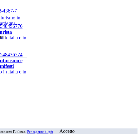
8-4367-7
uturismo in
 Sardegna
8548436776
urista
 in Italia e in
TI
8-3793-5
ovacchi" di
oprda
8548436774
Futurismo e
anifesti
 in Italia e in
8548436773
io. La crisi
pio deldoppio
 in Italia e in
8548436777
estione
Accetto
consenti l'utilizzo.
Per saperne di più
a delle “due
ll’idea