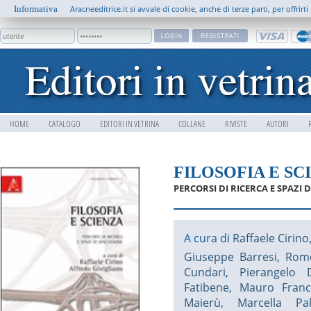
Informativa
Aracneeditrice.it si avvale di cookie, anche di terze parti, per offrir
HOME
CATALOGO
EDITORI IN VETRINA
COLLANE
RIVISTE
AUTORI
FILOSOFIA E SC
PERCORSI DI RICERCA E SPAZI 
A cura di
Raffaele Cirino
Giuseppe Barresi
,
Rome
Cundari
,
Pierangelo 
Fatibene
,
Mauro Franca
Maierù
,
Marcella Pa