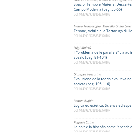
Spazio, Tempo e Materia: Descartes,
Campo Moderna (pag. 55-66)
DOI: 10.4399/97888548370103
Mauro Francaviglia
,
Marcella Giulia Loren
Zenone, Achille e la Tartaruga di H
DOI: 10.4399/97888548370104
Luigi Maierù
Il “problema delle parallele” via ad 
spazio (pag. 81-104)
DOI: 10.4399/97888548370105
Giuseppe Passarino
Evoluzione della teoria evolutiva nel
società (pag. 105-116)
DOI: 10.4399/97888548370106
Romeo Bufalo
Logica ed estetica. Scienza ed espe
DOI: 10.4399/97888548370107
Raffaele Cirino
Leibniz e la filosofia come “specchi
DOI: 10.4399/97888548370108