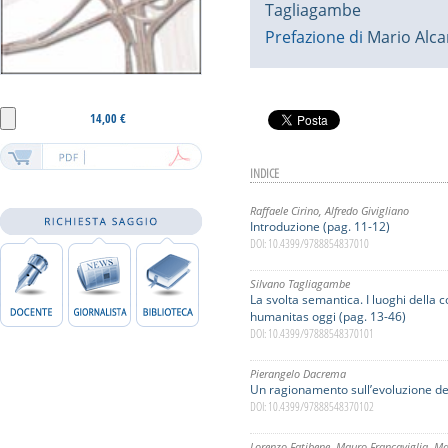
Tagliagambe
Prefazione di
Mario Alca
14,00 €
INDICE
Raffaele Cirino
,
Alfredo Givigliano
Introduzione (pag. 11-12)
DOI: 10.4399/9788854837010
Silvano Tagliagambe
La svolta semantica. I luoghi della 
humanitas oggi (pag. 13-46)
DOI: 10.4399/97888548370101
Pierangelo Dacrema
Un ragionamento sull’evoluzione de
DOI: 10.4399/97888548370102
Lorenzo Fatibene
,
Mauro Francaviglia
,
Ma