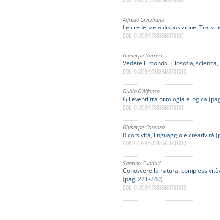
Alfredo Givigliano
Le credenze a disposizione. Tra sci
DOI: 10.4399/97888548370109
Giuseppe Barresi
Vedere il mondo. Filosofia, scienza,
DOI: 10.4399/978885483701010
Duilio D’Alfonso
Gli eventi tra ontologia e logica (pa
DOI: 10.4399/978885483701011
Giuseppe Cosenza
Ricorsività, linguaggio e creatività 
DOI: 10.4399/978885483701012
Santino Cundari
Conoscere la natura: complessività
(pag. 221-240)
DOI: 10.4399/978885483701013