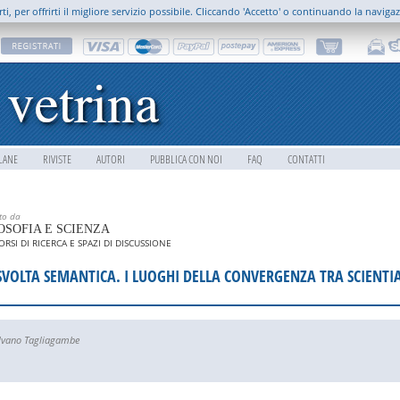
rti, per offrirti il migliore servizio possibile. Cliccando 'Accetto' o continuando la naviga
LANE
RIVISTE
AUTORI
PUBBLICA CON NOI
FAQ
CONTATTI
tto da
OSOFIA E SCIENZA
RSI DI RICERCA E SPAZI DI DISCUSSIONE
SVOLTA SEMANTICA. I LUOGHI DELLA CONVERGENZA TRA SCIENTI
lvano Tagliagambe