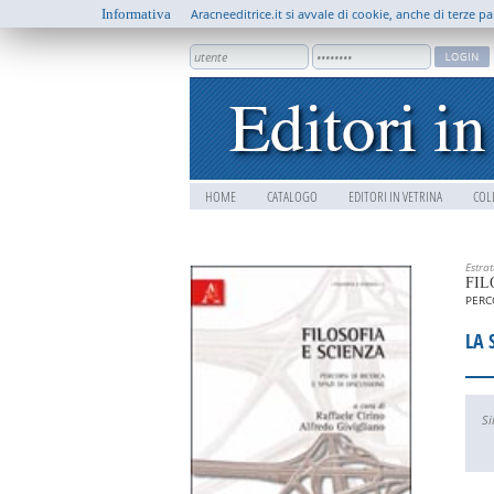
Informativa
Aracneeditrice.it si avvale di cookie, anche di terze pa
HOME
CATALOGO
EDITORI IN VETRINA
COL
Estra
FIL
PERCO
LA 
Si