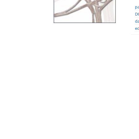
pa
DO
da
ed