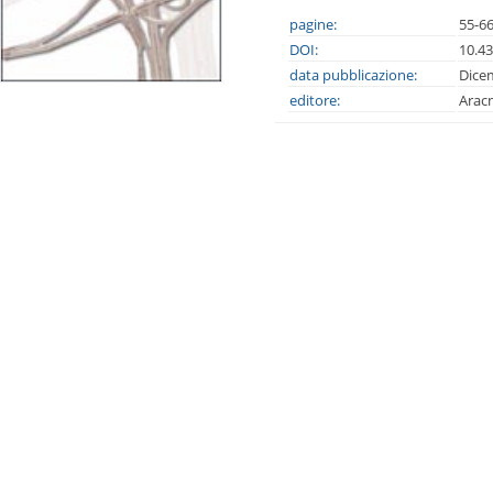
pagine:
55-6
DOI:
10.4
data pubblicazione:
Dice
editore:
Arac