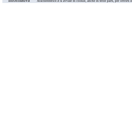
Informativa
Aracneeditrice.it si avvale di cookie, anche di terze parti, per offrirti