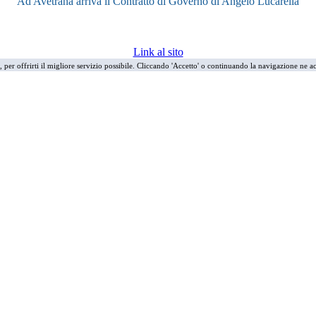
Ad Avetrana arriva il Contratto di Governo di Angelo Lucarella
Link al sito
i, per offrirti il migliore servizio possibile. Cliccando 'Accetto' o continuando la navigazione ne ac