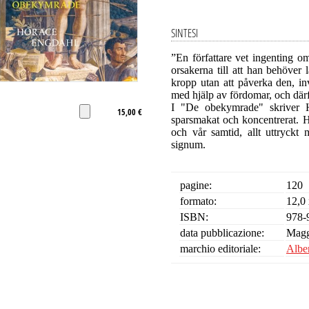
SINTESI
”En författare vet ingenting om
orsakerna till att han behöver
kropp utan att påverka den, in
med hjälp av fördomar, och därfö
I "De obekymrade" skriver Ho
15,00 €
sparsmakat och koncentrerat. Hä
och vår samtid, allt uttryck
signum.
pagine:
120
formato:
12,0 
ISBN:
978-
data pubblicazione:
Magg
marchio editoriale:
Albe