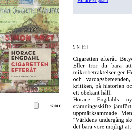
Horace Engdahl
SINTESI
Cigaretten efteråt. Bety
Eller tror du bara at
mikrobetraktelser ger H
och vardagsbeteenden,
kritiken, på historien 
ett obekant håll.
Horace Engdahls ny
stämningsskifte jämför
17,00 €
uppmärksammade Meteo
"Världens undergång sku
det bara vore möjligt att 