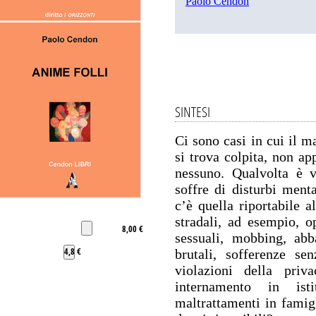
Paolo Cendon
SINTESI
Ci sono casi in cui il m
si trova colpita, non app
nessuno. Qualvolta è v
soffre di disturbi menta
c’è quella riportabile a
stradali, ad esempio, o
8,00 €
sessuali, mobbing, abb
4,8 €
brutali, sofferenze se
violazioni della priva
internamento in isti
maltrattamenti in famigl