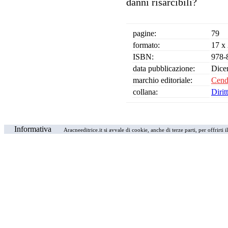
danni risarcibili?
pagine:
79
formato:
17 x
ISBN:
978-
data pubblicazione:
Dice
marchio editoriale:
Cend
collana:
Dirit
Informativa
Aracneeditrice.it si avvale di cookie, anche di terze parti, per offrirti