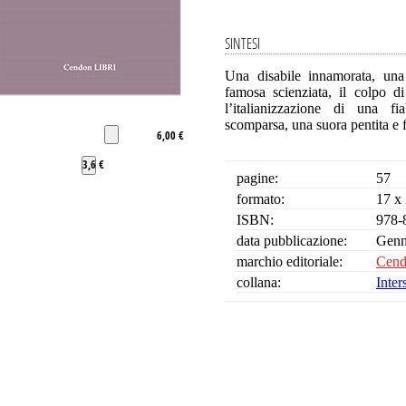
SINTESI
Una disabile innamorata, una
famosa scienziata, il colpo di
l’italianizzazione di una fi
scomparsa, una suora pentita e f
6,00 €
3,6 €
pagine:
57
formato:
17 x
ISBN:
978-
data pubblicazione:
Genn
marchio editoriale:
Cend
collana:
Inter