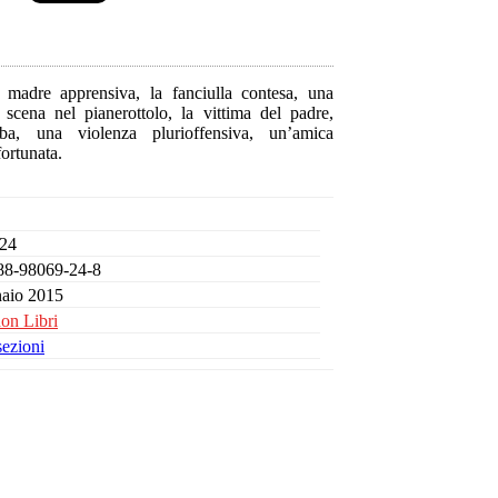
 madre apprensiva, la fanciulla contesa, una
 scena nel pianerottolo, la vittima del padre,
aba, una violenza plurioffensiva, un’amica
ortunata.
 24
88-98069-24-8
aio 2015
on Libri
sezioni