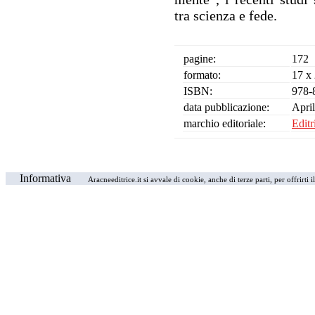
tra scienza e fede.
pagine:
172
formato:
17 x
ISBN:
978-
data pubblicazione:
Apri
marchio editoriale:
Editr
Informativa
Aracneeditrice.it si avvale di cookie, anche di terze parti, per offrirti