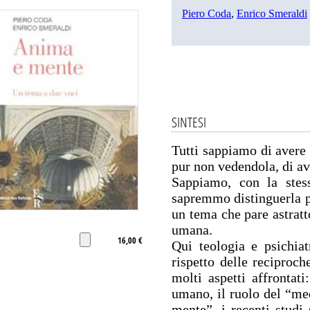
Piero Coda
,
Enrico Smeraldi
SINTESI
Tutti sappiamo di avere 
pur non vedendola, di a
Sappiamo, con la stes
sapremmo distinguerla p
un tema che pare astratt
umana.
16,00 €
Qui teologia e psichiat
rispetto delle reciproc
molti aspetti affrontati
umano, il ruolo del “me
mente”, i recenti studi 