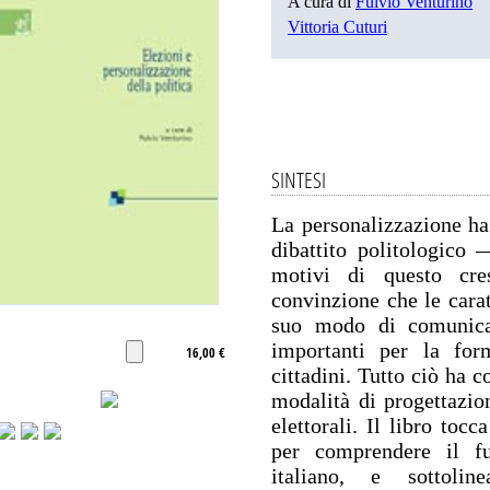
A cura di
Fulvio Venturino
Vittoria Cuturi
SINTESI
La personalizzazione ha 
dibattito politologico
motivi di questo cres
convinzione che le carat
suo modo di comunicar
importanti per la form
16,00 €
cittadini. Tutto ciò ha
modalità di progettazi
elettorali. Il libro to
per comprendere il fu
italiano, e sottol