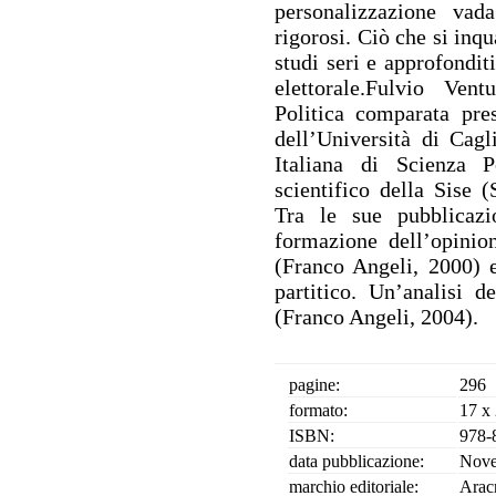
personalizzazione vada
rigorosi. Ciò che si inqu
studi seri e approfondit
elettorale.Fulvio Ven
Politica comparata pre
dell’Università di Cag
Italiana di Scienza P
scientifico della Sise (
Tra le sue pubblicazio
formazione dell’opinio
(Franco Angeli, 2000) 
partitico. Un’analisi de
(Franco Angeli, 2004).
pagine:
296
formato:
17 x
ISBN:
978-
data pubblicazione:
Nove
marchio editoriale:
Arac