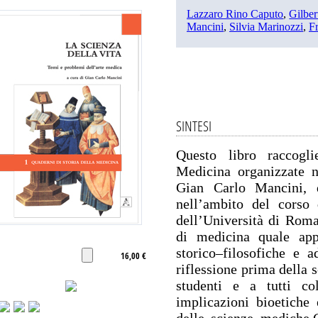
Lazzaro Rino Caputo
,
Gilber
Mancini
,
Silvia Marinozzi
,
F
SINTESI
Questo libro raccogl
Medicina organizzate 
Gian Carlo Mancini, d
nell’ambito del corso 
dell’Università di Roma
di medicina quale app
storico–filosofiche e a
16,00 €
riflessione prima della 
studenti e a tutti co
implicazioni bioetiche 