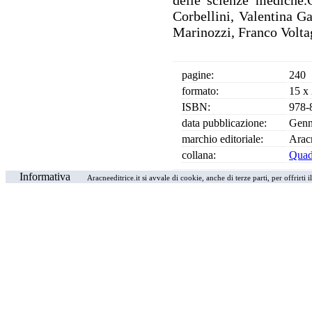
delle scienze mediche.
Corbellini, Valentina G
Marinozzi, Franco Volta
pagine:
240
formato:
15 x
ISBN:
978-
data pubblicazione:
Genn
marchio editoriale:
Arac
collana:
Quade
Informativa
Aracneeditrice.it si avvale di cookie, anche di terze parti, per offrirti