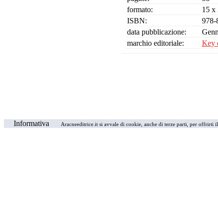
formato:
15 x
ISBN:
978-
data pubblicazione:
Genn
marchio editoriale:
Key 
Informativa
Aracneeditrice.it si avvale di cookie, anche di terze parti, per offrirti