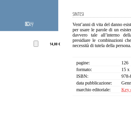
SINTESI
Vent’anni di vita del danno esis
per usare le parole di un esist
davvero tale all’interno del
presidiare le combinazioni che
14,00 €
necessità di tutela della persona
pagine:
126
formato:
15 x
ISBN:
978-
data pubblicazione:
Genn
marchio editoriale:
Key 