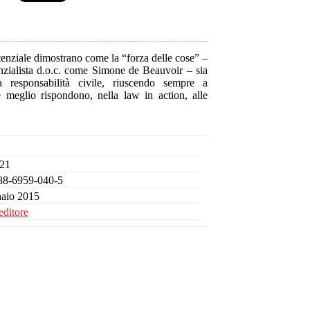
tenziale dimostrano come la “forza delle cose” –
enzialista d.o.c. come Simone de Beauvoir – sia
la responsabilità civile, riuscendo sempre a
 meglio rispondono, nella law in action, alle
.
 21
88-6959-040-5
aio 2015
editore