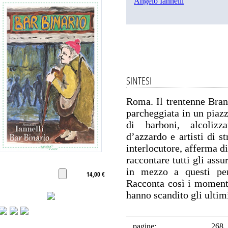
Angelo Iannelli
SINTESI
Roma. Il trentenne Bran
parcheggiata in un piazz
di barboni, alcolizzat
d’azzardo e artisti di s
interlocutore, afferma di
raccontare tutti gli ass
in mezzo a questi pers
14,00 €
Racconta così i momenti 
hanno scandito gli ultimi
pagine:
268