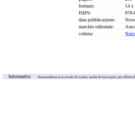
formato:
14 x
ISBN:
978-
data pubblicazione:
Nove
marchio editoriale:
Arac
collana:
Narr
Informativa
Aracneeditrice.it si avvale di cookie, anche di terze parti, per offrirti