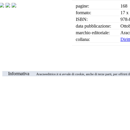
pagine:
168
formato:
17 x
ISBN:
978-
data pubblicazione:
Otto
marchio editoriale:
Arac
collana:
Dirit
Informativa
Aracneeditrice.it si avvale di cookie, anche di terze parti, per offrirti