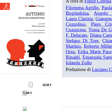
A cura di
Felice Corona
Filomena Agrillo
,
Paola
Bogdashina
,
Angelo 
Laura Clarizia
,
Giangen
Cozzolino
,
Piero Cris
Cuzzocrea
,
Tonia De G
F. Delacato
,
Diana Carm
Stefano Di Tore
,
Chia
Martino
,
Roberto Milite
Orza
,
Erika Marie Pace
Rinaldi
,
Emanuela Sant
Iolanda Zollo
Prefazione di
Luciano C
20,00 €
12,00 €