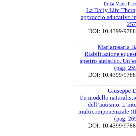
Erika Marie Pac
La Daily Life Ther
approccio educativo i
257
DOI: 10.4399/97
Mariarosaria Ba
Riabilitazione equest
spettro autistico. Un’
(pag. 25
DOI: 10.4399/97
Giuseppe 
Un modello naturalisti
dell’autismo. L’int
multicomponenziale (
(pag. 26
DOI: 10.4399/97