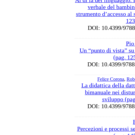
Al di là del linguaggio
verbale del bambin
strumento d’accesso al
123
DOI: 10.4399/97
Pio
Un “punto di vista” s
(pag. 12
DOI: 10.4399/97
Felice Corona
,
Rob
La didattica della dat
bimanuale nei distur
sviluppo (pa
DOI: 10.4399/97
Percezioni e processi se