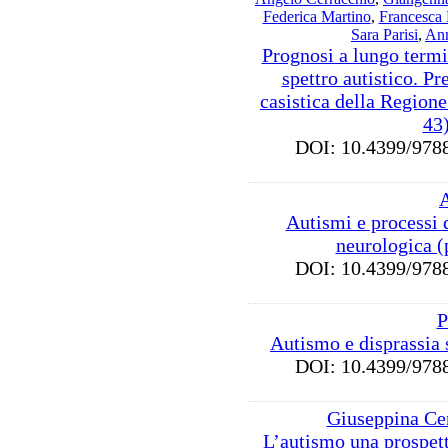
Federica Martino
,
Francesca 
Sara Parisi
,
Ann
Prognosi a lungo termi
spettro autistico. Pr
casistica della Region
43
DOI: 10.4399/9
A
Autismi e processi 
neurologica (
DOI: 10.4399/9
P
Autismo e disprassia 
DOI: 10.4399/9
Giuseppina Ce
L’autismo una prospett