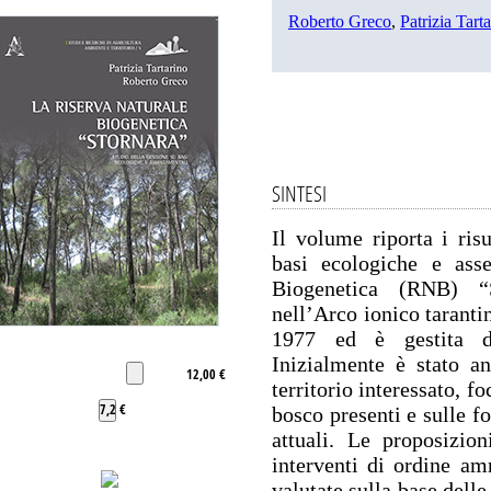
Roberto Greco
,
Patrizia Tart
SINTESI
Il volume riporta i risu
basi ecologiche e asse
Biogenetica (RNB) “S
nell’Arco ionico tarantino
1977 ed è gestita da
Inizialmente è stato an
12,00 €
territorio interessato, fo
7,2 €
bosco presenti e sulle f
attuali. Le proposizio
interventi di ordine amm
valutate sulla base delle