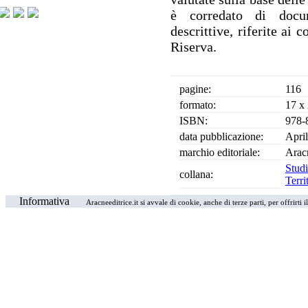
è corredato di docum
descrittive, riferite ai 
Riserva.
pagine:
116
formato:
17 x
ISBN:
978-
data pubblicazione:
Apri
marchio editoriale:
Arac
Stud
collana:
Terri
Informativa
Aracneeditrice.it si avvale di cookie, anche di terze parti, per offrirti