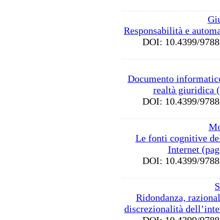
Gi
Responsabilità e autom
DOI: 10.4399/97
Documento informatico
realtà giuridica
DOI: 10.4399/97
Mo
Le fonti cognitive del
Internet (pa
DOI: 10.4399/97
S
Ridondanza, razionali
discrezionalità dell’int