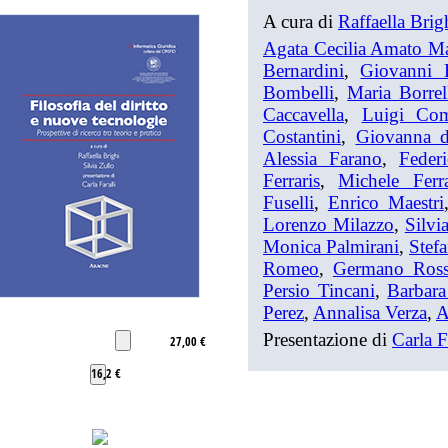
A cura di
Raffaella Brig
Agata Cecilia Amato M
Bernardini
,
Giovanni 
Bombelli
,
Maria Borrel
Caccavella
,
Luigi Com
Costantini
,
Giovanna d
Alessia Farano
,
Feder
Ferraris
,
Michele Ferr
Fuselli
,
Enrico Maestri
Lorenzo Milazzo
,
Silv
Monica Palmirani
,
Stefa
Romeo
,
Germano Ross
Persio Tincani
,
Barbara
Perez
,
Annalisa Verza
,
A
Presentazione di
Carla F
27,00 €
16,2 €