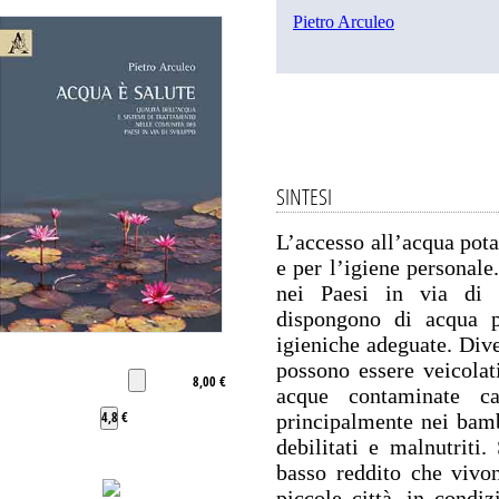
Pietro Arculeo
SINTESI
L’accesso all’acqua pota
e per l’igiene personale
nei Paesi in via di 
dispongono di acqua p
igieniche adeguate. Diver
possono essere veicola
8,00 €
acque contaminate ca
4,8 €
principalmente nei bamb
debilitati e malnutriti.
basso reddito che vivon
piccole città, in condiz