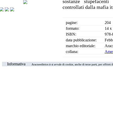
sostanze stupefacenti
controllati dalla mafia
pagine:
204
formato:
14 x
ISBN:
978-
data pubblicazione:
Febb
marchio editoriale:
Arac
collana:
Amer
Informativa
Aracneeditrice.it si avvale di cookie, anche di terze parti, per offrirti