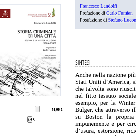
Francesco Landolfi
Prefazione di
Carlo Fumian
Postfazione di
Stefano Lucon
SINTESI
Anche nella nazione più
Stati Uniti d’America, s
che talvolta sono riusci
nel fitto tessuto social
esempio, per la Winte
Bulger, che attraverso i
14,00 €
su Boston la propria
8,4 €
impunemente e per circa
d’usura, estorsione, ric