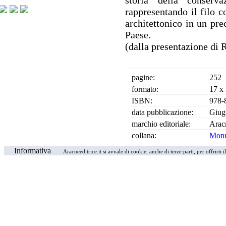
storia della conserv
rappresentando il filo c
architettonico in un pre
Paese.
(dalla presentazione di 
pagine:
252
formato:
17 x
ISBN:
978-
data pubblicazione:
Giug
marchio editoriale:
Arac
collana:
Monu
Informativa
Aracneeditrice.it si avvale di cookie, anche di terze parti, per offrirti