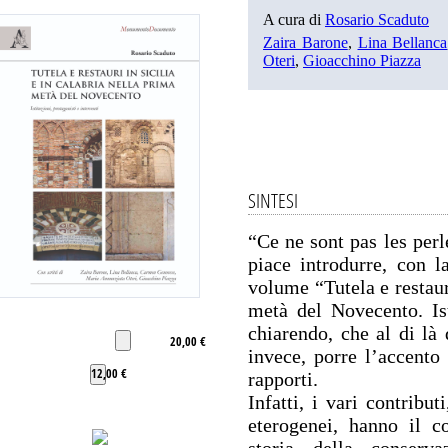
A cura di
Rosario Scaduto
Zaira Barone
,
Lina Bellanca
Oteri
,
Gioacchino Piazza
SINTESI
“Ce ne sont pas les perles
piace introdurre, con l
volume “Tutela e restaur
metà del Novecento. Isti
chiarendo, che al di là 
20,00 €
invece, porre l’accento 
12,00 €
rapporti.
Infatti, i vari contribu
eterogenei, hanno il c