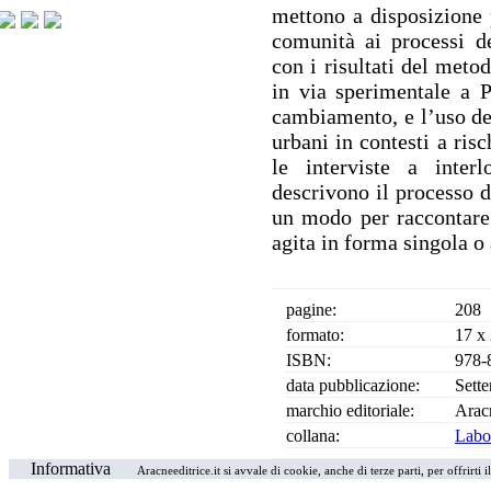
mettono a disposizione p
comunità ai processi dec
con i risultati del meto
in via sperimentale a P
cambiamento, e l’uso del
urbani in contesti a ris
le interviste a inter
descrivono il processo d
un modo per raccontare 
agita in forma singola o 
pagine:
208
formato:
17 x
ISBN:
978-
data pubblicazione:
Sett
marchio editoriale:
Arac
collana:
Labor
Informativa
Aracneeditrice.it si avvale di cookie, anche di terze parti, per offrirti