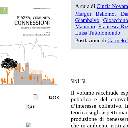
A cura di
Cinzia Novara
Margot Bellomo
,
Da
Giambalvo
,
Gioacchin
Mannino
,
Francesca Ri
Luisa Tuttolomondo
Postfazione di
Carmelo 
SINTESI
Il volume racchiude espr
18,00 €
pubblica e del coinvol
d’interesse collettivo. 
10,8 €
teorica sugli aspetti ma
produzione di benessere
che in ambiente istituzi