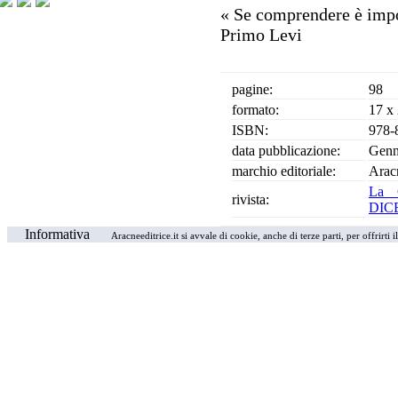
« Se comprendere è impos
Primo Levi
pagine:
98
formato:
17 x
ISBN:
978-
data pubblicazione:
Genn
marchio editoriale:
Arac
La 
rivista:
DIC
Informativa
Aracneeditrice.it si avvale di cookie, anche di terze parti, per offrirti