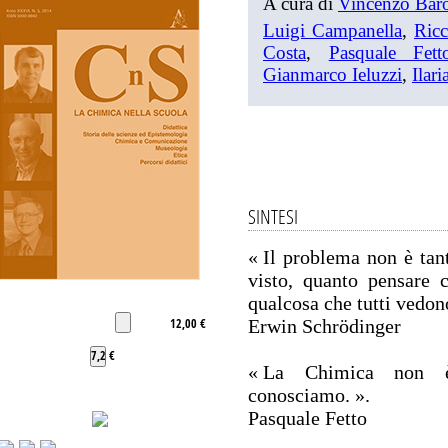
A cura di
Vincenzo Bar
Luigi Campanella
,
Ricc
Costa
,
Pasquale Fett
Gianmarco Ieluzzi
,
Ilari
SINTESI
« Il problema non è tan
visto, quanto pensare 
qualcosa che tutti vedono
12,00 €
Erwin Schrödinger
7,2 €
« La Chimica non 
conosciamo. ».
Pasquale Fetto