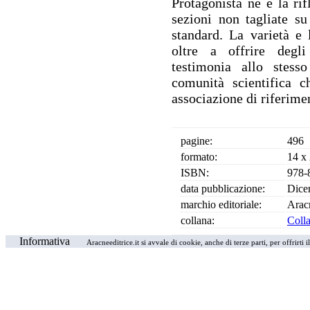
Protagonista ne è la rif
sezioni non tagliate su
standard. La varietà e l
oltre a offrire degli 
testimonia allo stess
comunità scientifica c
associazione di riferime
pagine:
496
formato:
14 x
ISBN:
978-
data pubblicazione:
Dice
marchio editoriale:
Arac
collana:
Colla
Informativa
Aracneeditrice.it si avvale di cookie, anche di terze parti, per offrirti