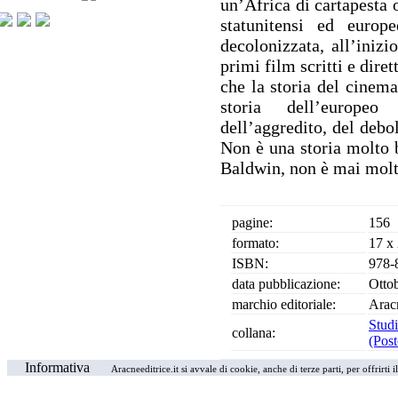
un’Africa di cartapesta 
statunitensi ed europ
decolonizzata, all’inizi
primi film scritti e diret
che la storia del cinema
storia dell’europeo
dell’aggredito, del debol
Non è una storia molto b
Baldwin, non è mai molt
pagine:
156
formato:
17 x
ISBN:
978-
data pubblicazione:
Otto
marchio editoriale:
Arac
Studi
collana:
(Post
Informativa
Aracneeditrice.it si avvale di cookie, anche di terze parti, per offrirti