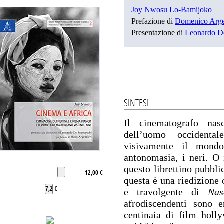
Joy Nwosu Lo-Bamijoko
Prefazione di
Domenico Argen
Presentazione di
Leonardo De
SINTESI
Il cinematografo na
dell’uomo occidenta
visivamente il mond
antonomasia, i neri. O
questo librettino pubbli
12,00 €
questa è una riedizione 
7,2 €
e travolgente di
Nas
afrodiscendenti sono 
centinaia di film holl