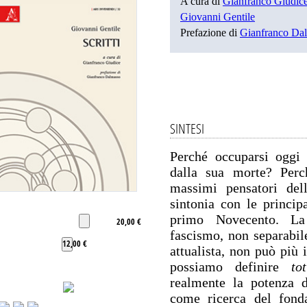
A cura di
Gianfranco Giudic
Giovanni Gentile
Prefazione di
Gianfranco Da
SINTESI
Perché occuparsi oggi 
dalla sua morte? Perch
massimi pensatori de
sintonia con le princip
primo Novecento. La
20,00 €
fascismo, non separabile
12,00 €
attualista, non può più 
possiamo definire
to
realmente la potenza de
come ricerca del fond