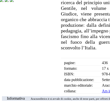
ricerca del principio unif
Gentile, nel volume 
Giudice, viene present
organico che abbraccia t
produzione: dalla defini
pedagogia, all’impegno p
fascismo fino alla vicen
nel fuoco della guerr
sconvolto l’Italia.
pagine:
436
formato:
17 x
ISBN:
978-
data pubblicazione:
Sett
marchio editoriale:
Arac
collana:
Ars i
Informativa
Aracneeditrice.it si avvale di cookie, anche di terze parti, per offrirti