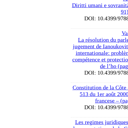
Diritti umani e sovranità
91
DOI: 10.4399/9
Va
La résolution du par
jugement de Ianoukovit
internationale: problè
compétence et protectio
de l’ho (pa
DOI: 10.4399/9
Constitution de la Côte 
513 du 1er août 2000
francese – (p
DOI: 10.4399/9
Les regimes juridiques