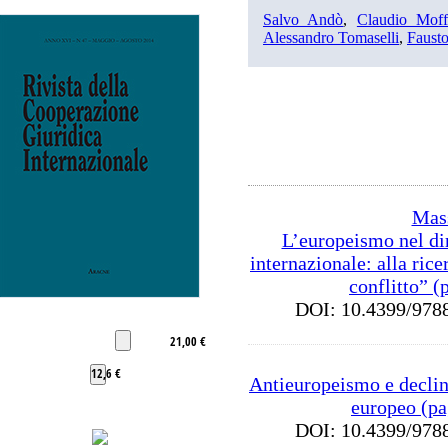
Salvo Andò
,
Claudio Moff
Alessandro Tomaselli
,
Faust
Mas
L’europeismo nel di
internazionale: alla rice
conflitto” (
DOI: 10.4399/9
21,00 €
12,6 €
Antieuropeismo e declin
europeo (pa
DOI: 10.4399/9