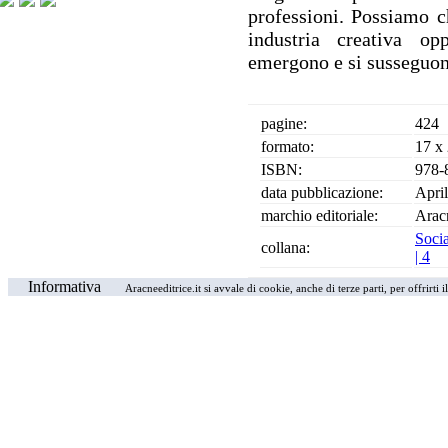
professioni. Possiamo c
industria creativa op
emergono e si susseguo
pagine:
424
formato:
17 x
ISBN:
978-
data pubblicazione:
Apri
marchio editoriale:
Arac
Soci
collana:
|
4
Informativa
Aracneeditrice.it si avvale di cookie, anche di terze parti, per offrirti