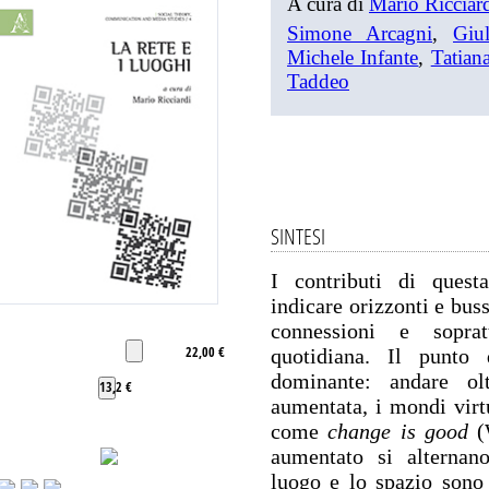
A cura di
Mario Ricciar
Simone Arcagni
,
Giu
Michele Infante
,
Tatian
Taddeo
SINTESI
I contributi di quest
indicare orizzonti e buss
connessioni e soprat
22,00 €
quotidiana. Il punto 
dominante: andare ol
13,2 €
aumentata, i mondi virtu
come
change is good
(W
aumentato si alternan
luogo e lo spazio sono 