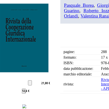
Pasquale Borea
,
Giorg
Guarino
,
Roberto Ioz
Orlandi
,
Valentina Rana
pagine:
288
formato:
17 x
ISBN:
978-
data pubblicazione:
Febb
marchio editoriale:
Arac
Riv
21,00 €
rivista:
Inter
- AP
12,6 €