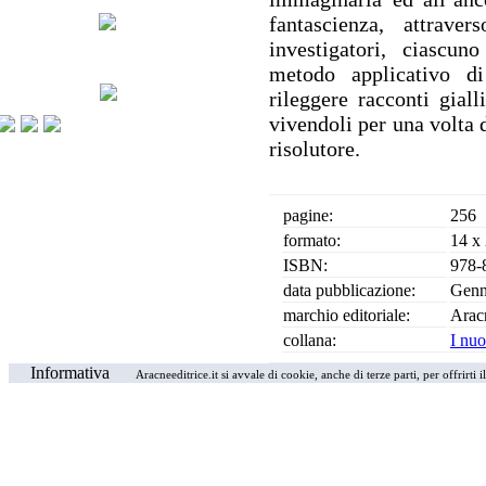
fantascienza, attrave
investigatori, ciascun
metodo applicativo di
rileggere racconti giall
vivendoli per una volta d
risolutore.
pagine:
256
formato:
14 x
ISBN:
978-
data pubblicazione:
Genn
marchio editoriale:
Arac
collana:
I nuo
Informativa
Aracneeditrice.it si avvale di cookie, anche di terze parti, per offrirti