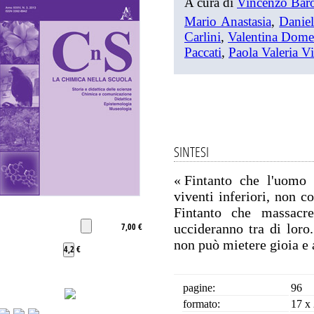
A cura di
Vincenzo Bar
Mario Anastasia
,
Daniel
Carlini
,
Valentina Dome
Paccati
,
Paola Valeria Vi
SINTESI
« Fintanto che l'uomo 
viventi inferiori, non c
Fintanto che massacre
7,00 €
uccideranno tra di loro
non può mietere gioia e 
4,2 €
pagine:
96
formato:
17 x