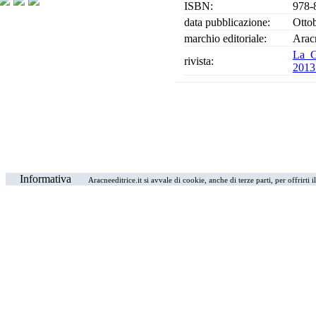
ISBN:
978-
data pubblicazione:
Otto
marchio editoriale:
Arac
La C
rivista:
201
Informativa
Aracneeditrice.it si avvale di cookie, anche di terze parti, per offrirti