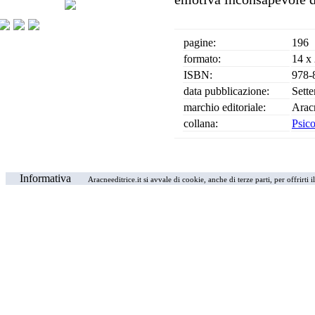
pagine:
196
formato:
14 x
ISBN:
978-
data pubblicazione:
Sett
marchio editoriale:
Arac
collana:
Psico
Informativa
Aracneeditrice.it si avvale di cookie, anche di terze parti, per offrirti