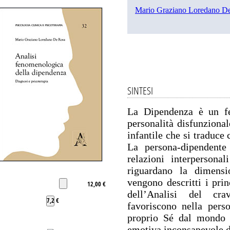
Mario Graziano Loredano D
SINTESI
La Dipendenza è un fe
personalità disfunzional
infantile che si traduce
La persona-dipendente 
relazioni interpersona
riguardano la dimensio
vengono descritti i prin
12,00 €
dell’Analisi del cra
7,2 €
favoriscono nella pers
proprio Sé dal mondo e
emotiva inconsapevole d