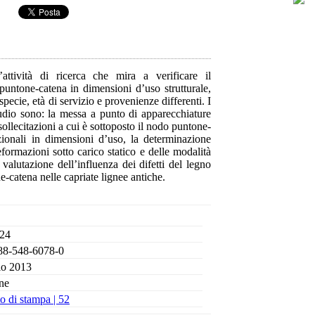
attività di ricerca che mira a verificare il
untone-catena in dimensioni d’uso strutturale,
specie, età di servizio e provenienze differenti. I
studio sono: la messa a punto di apparecchiature
 sollecitazioni a cui è sottoposto il nodo puntone-
izionali in dimensioni d’uso, la determinazione
eformazioni sotto carico statico e delle modalità
a valutazione dell’influenza dei difetti del legno
e-catena nelle capriate lignee antiche.
 24
88-548-6078-0
io 2013
ne
to di stampa |
52