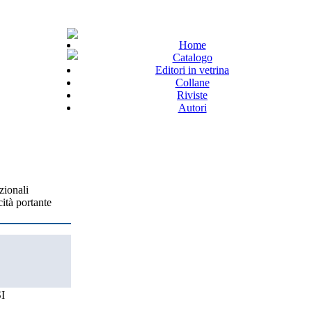
Home
Catalogo
Editori in vetrina
Collane
Riviste
Autori
zionali
cità portante
I