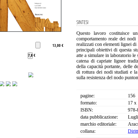
SINTESI
Questo lavoro costituisce un’
comportamento reale dei nodi p
realizzati con elementi lignei di 
13,00 €
principali obiettivi di questa 
7,8 €
atte a simulare in laboratorio le
catena di capriate lignee trad
della capacità portante, delle d
di rottura dei nodi studiati e l
sulla resistenza del nodo punton
pagine:
156
formato:
17 x
ISBN:
978-
data pubblicazione:
Lugl
marchio editoriale:
Arac
collana:
Dirit