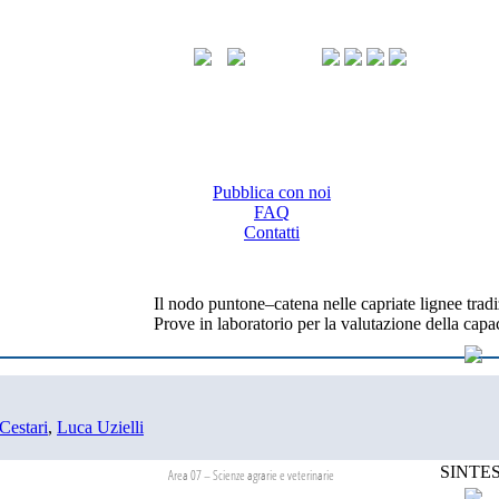
Pubblica con noi
FAQ
Contatti
Il nodo puntone–catena nelle capriate lignee tradi
Prove in laboratorio per la valutazione della capa
 Cestari
,
Luca Uzielli
SINTES
Area 07 – Scienze agrarie e veterinarie