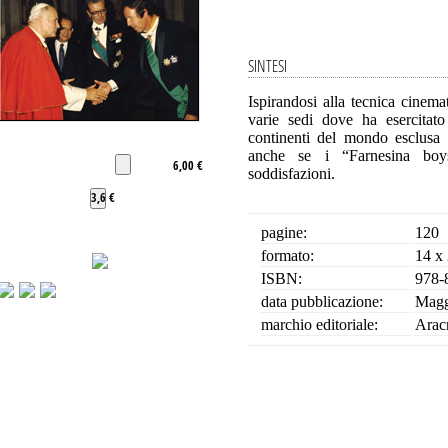
SINTESI
Ispirandosi alla tecnica cinemat
varie sedi dove ha esercitato 
continenti del mondo esclusa
anche se i “Farnesina boys
6,00 €
soddisfazioni.
3,6 €
pagine:
120
formato:
14 x
ISBN:
978-
data pubblicazione:
Magg
marchio editoriale:
Arac