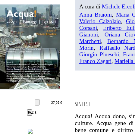
A cura di
Michele Ercol
Anna Braioni
,
Maria G
Valerio Calzolaio
,
Gio
Corsani
,
Eriberto Eul
Gianoni
,
Oriana Giov
Marchetti
,
Bernardo 
Morin
,
Raffaello Nard
Giorgio Pineschi
,
Fran
Franco Zagari
,
Mariella
SINTESI
27,00 €
16,2 €
Acqua! Acqua dono, sim
culture. Acqua gene di 
bene comune e diritto