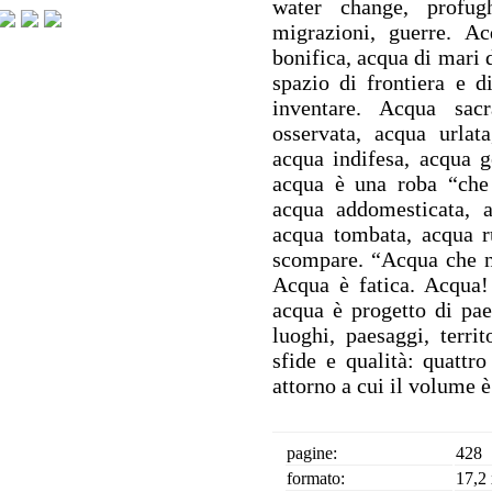
water change, profugh
migrazioni, guerre. A
bonifica, acqua di mari d
spazio di frontiera e d
inventare. Acqua sac
osservata, acqua urlat
acqua indifesa, acqua g
acqua è una roba “che
acqua addomesticata, a
acqua tombata, acqua r
scompare. “Acqua che no
Acqua è fatica. Acqua! 
acqua è progetto di pae
luoghi, paesaggi, territ
sfide e qualità: quattro
attorno a cui il volume è
pagine:
428
formato:
17,2