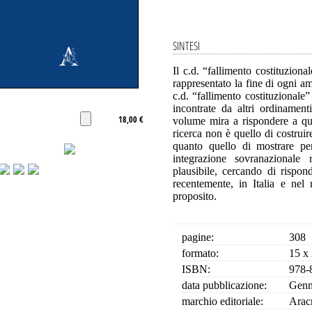
SINTESI
Il c.d. “fallimento costituzional
rappresentato la fine di ogni a
c.d. “fallimento costituzionale
incontrate da altri ordinamenti
18,00 €
volume mira a rispondere a que
ricerca non è quello di costruir
quanto quello di mostrare per
integrazione sovranazionale 
plausibile, cercando di rispo
recentemente, in Italia e nel 
proposito.
pagine:
308
formato:
15 x
ISBN:
978-
data pubblicazione:
Genn
marchio editoriale:
Arac