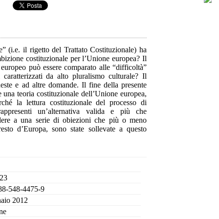
e” (i.e. il rigetto del Trattato Costituzionale) ha
mbizione costituzionale per l’Unione europea? Il
” europeo può essere comparato alle “difficoltà”
 caratterizzati da alto pluralismo culturale? Il
ste e ad altre domande. Il fine della presente
e una teoria costituzionale dell’Unione europea,
ché la lettura costituzionale del processo di
rappresenti un’alternativa valida e più che
ndere a una serie di obiezioni che più o meno
resto d’Europa, sono state sollevate a questo
 23
88-548-4475-9
aio 2012
ne