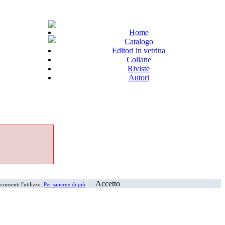
Home
Catalogo
Editori in vetrina
Collane
Riviste
Autori
Accetto
consenti l'utilizzo.
Per saperne di più